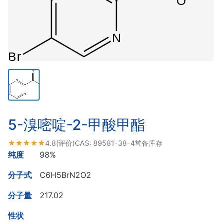
5-溴嘧啶-2-甲酸甲酯
★★★★★
4.8
(评价)
CAS:
89581-38-4
常备库存
纯度
98%
分子式
C6H5BrN2O2
分子量
217.02
性状