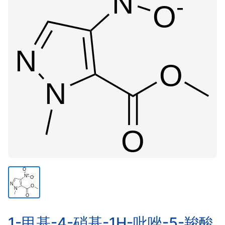
1-甲基-4-硝基-1H-吡唑-5-羧酸