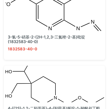
3-氯-5-硝基-2-(2H-1,2,3-三氮唑-2-基)吡啶
(1832583-40-0)
1832583-40-0
4-((2S)-1,2-二羟丙基)-4-(羟甲基)哌啶-1-羧酸叔丁酯