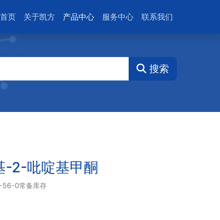
首页
关于凯方
产品中心
服务中心
联系我们
搜索
基-2-吡啶基甲酮
-56-0
常备库存