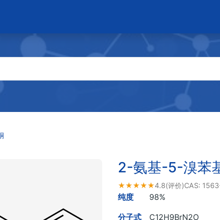
酮
2-氨基-5-溴苯
★★★★★
4.8
(评价)
CAS:
1563
纯度
98%
分子式
C12H9BrN2O