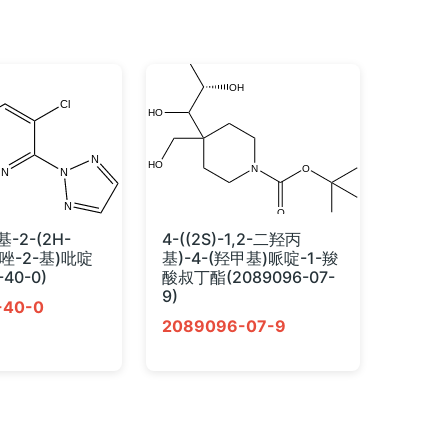
基-2-(2H-
4-((2S)-1,2-二羟丙
氮唑-2-基)吡啶
基)-4-(羟甲基)哌啶-1-羧
-40-0)
酸叔丁酯(2089096-07-
9)
-40-0
2089096-07-9