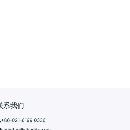
联系我们
+86-021-6199 0336
chemfun@chemfun.net