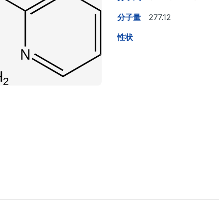
分子量
277.12
性状