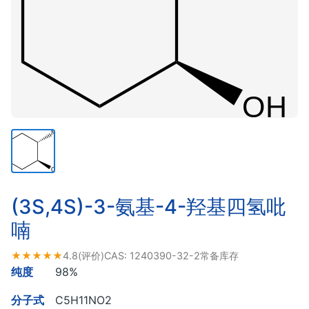
(3S,4S)-3-氨基-4-羟基四氢吡
喃
★★★★★
4.8
(评价)
CAS:
1240390-32-2
常备库存
纯度
98%
分子式
C5H11NO2